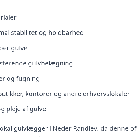
rialer
mal stabilitet og holdbarhed
yper gulve
isterende gulvbelægning
er og fugning
butikker, kontorer og andre erhvervslokaler
g pleje af gulve
lokal gulvlægger i Neder Randlev, da denne of