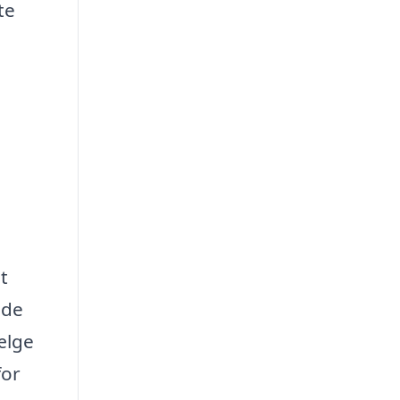
te
t
nde
ælge
for