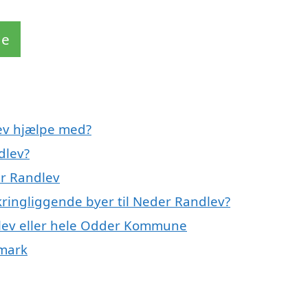
de
ev hjælpe med?
dlev?
er Randlev
kringliggende byer til Neder Randlev?
dlev eller hele Odder Kommune
nmark