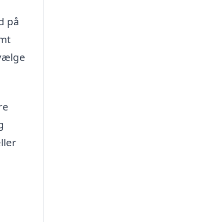
ud på
emt
 vælge
re
g
ller