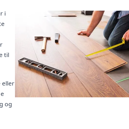
r i
te
r
 til
eller
de
ag og