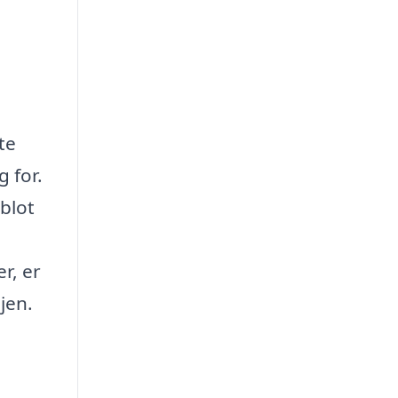
te
 for.
blot
r, er
jen.