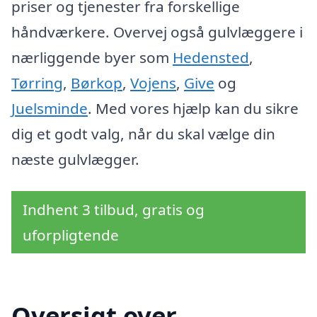
priser og tjenester fra forskellige
håndværkere. Overvej også gulvlæggere i
nærliggende byer som
Hedensted
,
Tørring
,
Børkop
,
Vojens
,
Give
og
Juelsminde
. Med vores hjælp kan du sikre
dig et godt valg, når du skal vælge din
næste gulvlægger.
Indhent 3 tilbud, gratis og
uforpligtende
Oversigt over