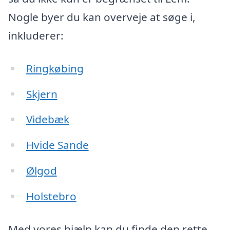
Nogle byer du kan overveje at søge i,
inkluderer:
Ringkøbing
Skjern
Videbæk
Hvide Sande
Ølgod
Holstebro
Med vores hjælp kan du finde den rette