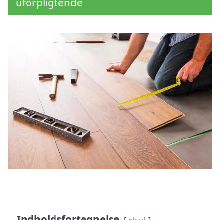
uforpligtende
Indholdsfortegnelse
skjul