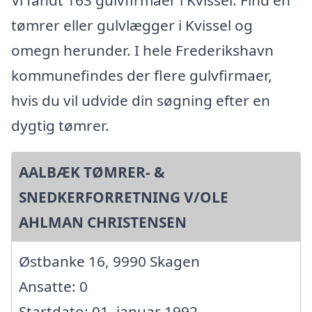
Vi fandt 163 gulvfirmaer i Kvissel. Find en
tømrer eller gulvlægger i Kvissel og
omegn herunder. I hele Frederikshavn
kommunefindes der flere gulvfirmaer,
hvis du vil udvide din søgning efter en
dygtig tømrer.
AALBÆK TØMRER- &
SNEDKERFORRETNING V/OLE
AHLMAN CHRISTENSEN
Østbanke 16, 9990 Skagen
Ansatte: 0
Startdato: 01. januar 1992,