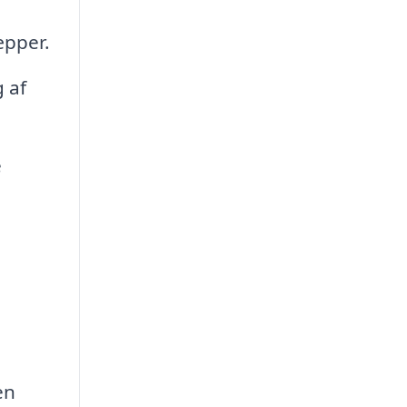
æpper.
 af
e
en