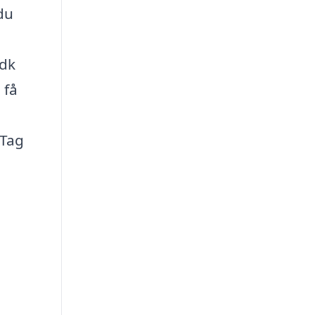
du
.dk
 få
 Tag