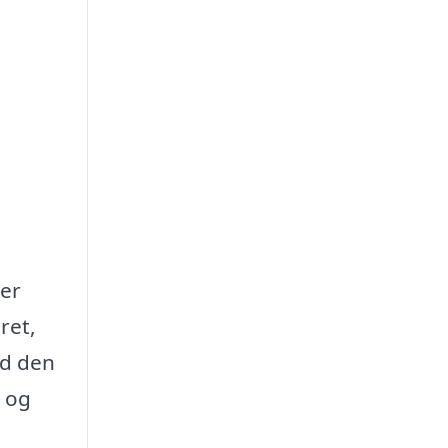
ler
ret,
ed den
e og