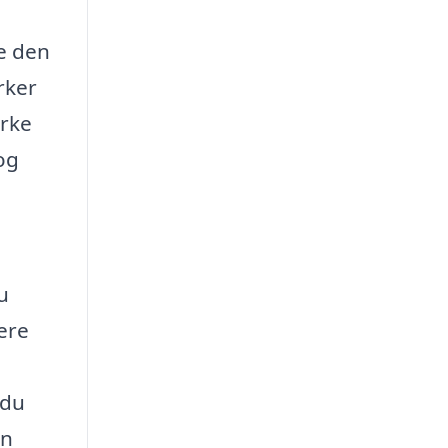
de den
rker
ærke
og
u
ere
 du
en