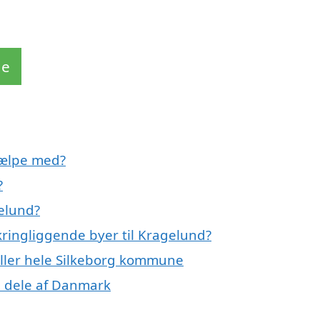
de
jælpe med?
?
elund?
kringliggende byer til Kragelund?
eller hele Silkeborg kommune
e dele af Danmark