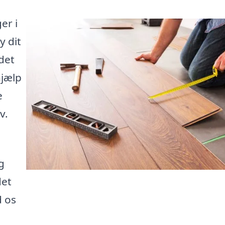
er i
y dit
det
hjælp
e
v.
g
det
d os