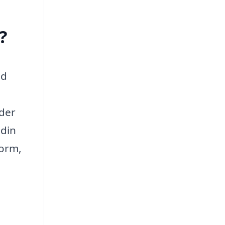
?
ed
 der
 din
form,