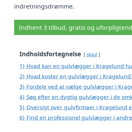
indretningsdrømme.
Indhent 3 tilbud, gratis og uforpligten
Indholdsfortegnelse
skjul
1)
Hvad kan en gulvlægger i Kragelund h
2)
Hvad koster en gulvlægger i Kragelund
3)
Fordele ved at vælge gulvlægger i Krag
4)
Søg efter en dygtig gulvlægger i de om
5)
Oversigt over gulvfirmaer i Kragelund 
6)
Find en professionel gulvlægger i andr