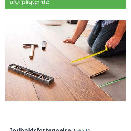
uforpligtende
Indholdsfortegnelse
skjul