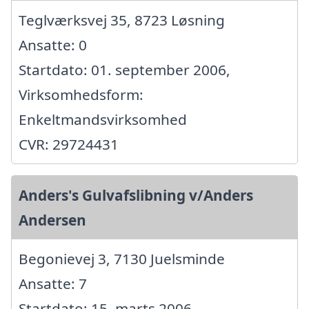
Teglværksvej 35, 8723 Løsning
Ansatte: 0
Startdato: 01. september 2006,
Virksomhedsform:
Enkeltmandsvirksomhed
CVR: 29724431
Anders's Gulvafslibning v/Anders
Andersen
Begonievej 3, 7130 Juelsminde
Ansatte: 7
Startdato: 15. marts 2006,