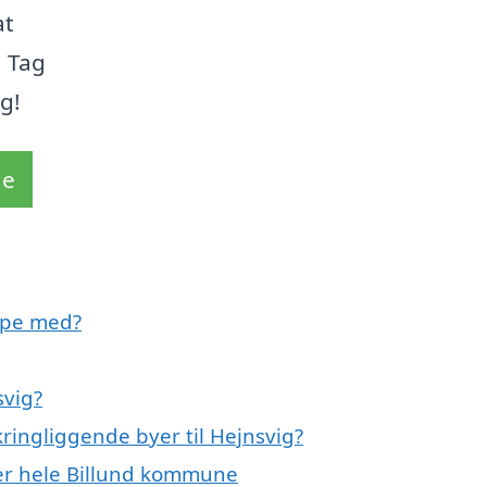
at
. Tag
ag!
de
lpe med?
svig?
ringliggende byer til Hejnsvig?
ler hele Billund kommune