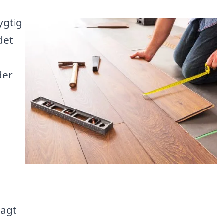
ygtig
det
der
lagt