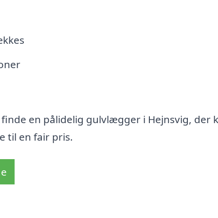
ækkes
ioner
finde en pålidelig gulvlægger i Hejnsvig, der 
il en fair pris.
de