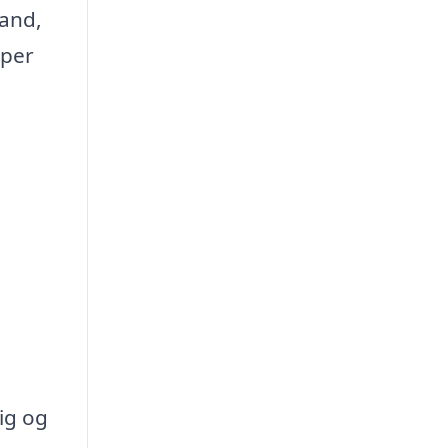
mand,
yper
ig og