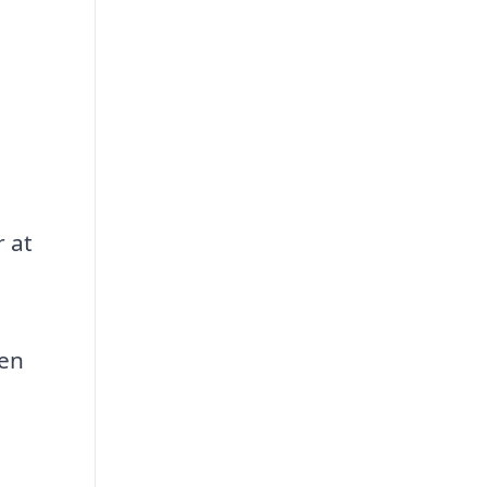
r at
den