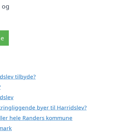
t og
de
dslev tilbyde?
?
idslev
ringliggende byer til Harridslev?
 eller hele Randers kommune
nmark