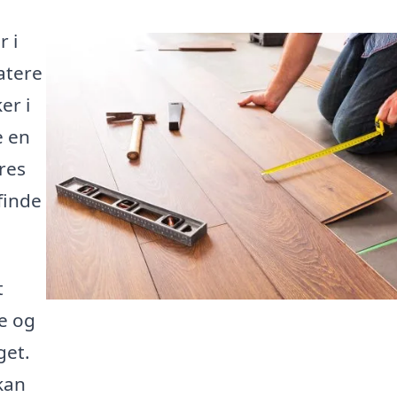
r i
atere
er i
e en
res
finde
t
e og
get.
kan