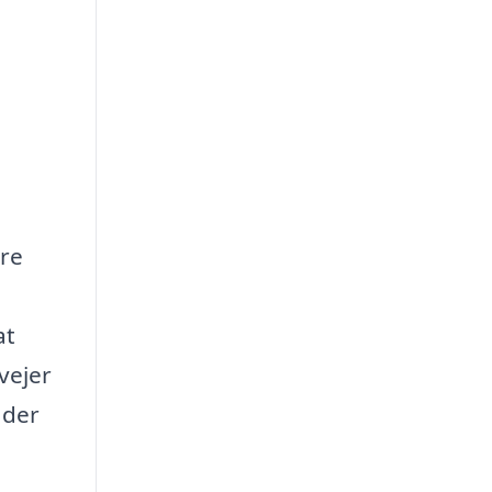
ere
at
vejer
 der