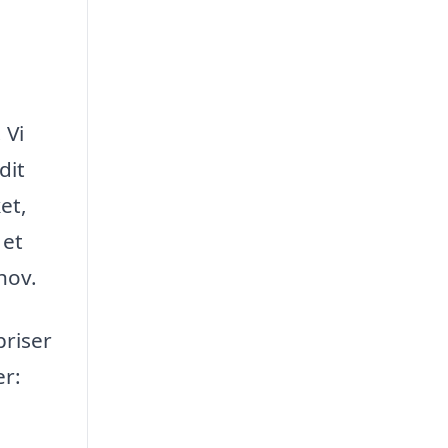
 Vi
dit
et,
 et
hov.
priser
er: