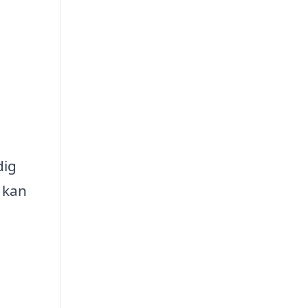
g
dig
u kan