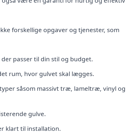
 også være en garanti for hurtig og effektiv
ke forskellige opgaver og tjenester, som
er passer til din stil og budget.
det rum, hvor gulvet skal lægges.
lvtyper såsom massivt træ, lameltræ, vinyl og
isterende gulve.
klart til installation.