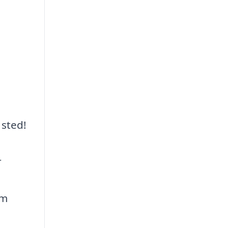
 sted!
r
em