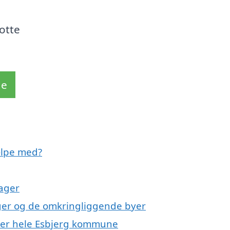
lotte
de
ælpe med?
dager
ager og de omkringliggende byer
ller hele Esbjerg kommune