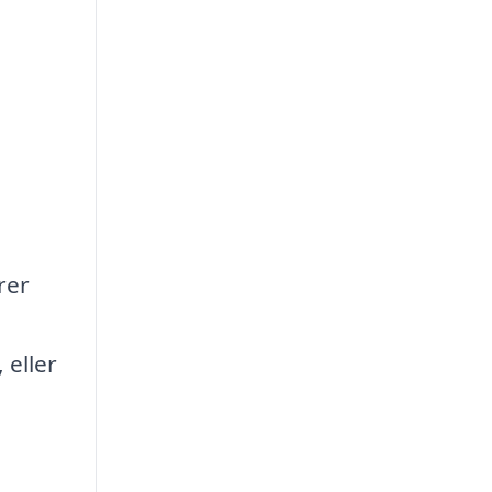
rer
 eller