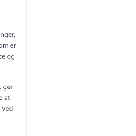
inger,
som er
ce og
t gør
e at
. Ved