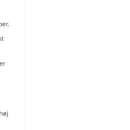
per.
kt
er
høj