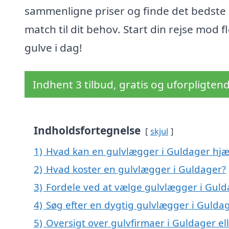
sammenligne priser og finde det bedste
match til dit behov. Start din rejse mod f
gulve i dag!
Indhent 3 tilbud, gratis og uforpligten
Indholdsfortegnelse
skjul
1)
Hvad kan en gulvlægger i Guldager hj
2)
Hvad koster en gulvlægger i Guldager?
3)
Fordele ved at vælge gulvlægger i Gul
4)
Søg efter en dygtig gulvlægger i Guld
5)
Oversigt over gulvfirmaer i Guldager e