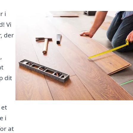
r i
! Vi
, der
,
at
p dit
 et
e i
or at