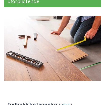
uforpligtende
Indholdsfortegnelse
skjul