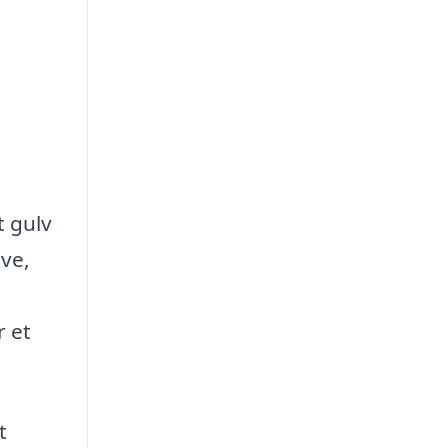
t gulv
lve,
r et
t