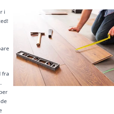
r i
ted!
bare
 fra
.
per
nde
e