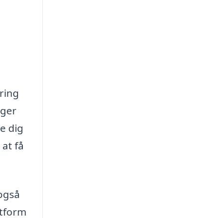
ring
gger
e dig
 at få
 også
atform