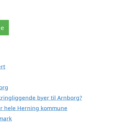
de
rt
org
kringliggende byer til Arnborg?
ller hele Herning kommune
nmark