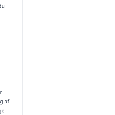
du
r
g af
ge