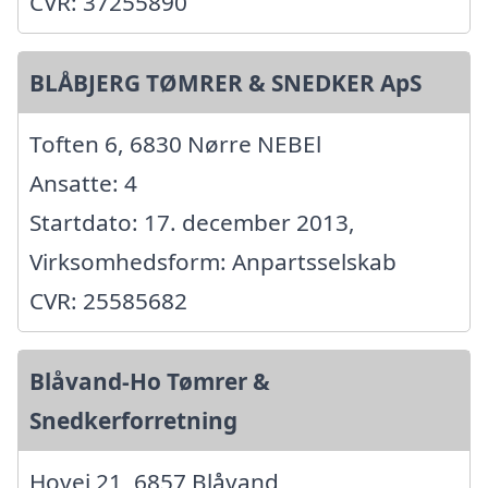
CVR: 37255890
BLÅBJERG TØMRER & SNEDKER ApS
Toften 6, 6830 Nørre NEBEl
Ansatte: 4
Startdato: 17. december 2013,
Virksomhedsform: Anpartsselskab
CVR: 25585682
Blåvand-Ho Tømrer &
Snedkerforretning
Hovej 21, 6857 Blåvand